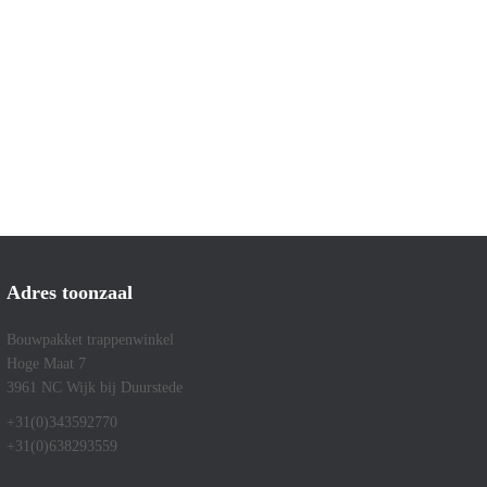
Adres toonzaal
Bouwpakket trappenwinkel
Hoge Maat 7
3961 NC Wijk bij Duurstede
+31(0)343592770
+31(0)638293559