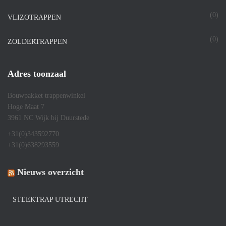
(0)
VLIZOTRAPPEN
(0)
ZOLDERTRAPPEN
Adres toonzaal
Bouwpakket trappenwinkel
Hoge Maat 7
3961 NC Wijk bij Duurstede
+31(0)343592770
+31(0)638293559
Nieuws overzicht
STEEKTRAP UTRECHT