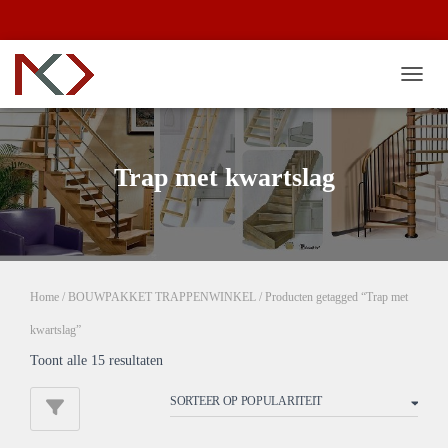
TOGG
Trap met kwartslag
Home
/
BOUWPAKKET TRAPPENWINKEL
/ Producten getagged “Trap met
kwartslag”
Gesorteerd
Toont alle 15 resultaten
op
populariteit