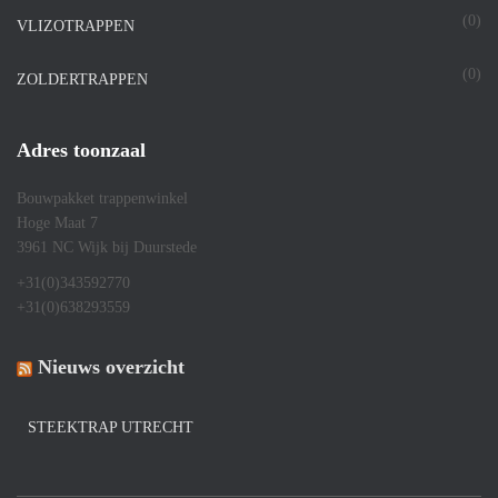
(0)
VLIZOTRAPPEN
(0)
ZOLDERTRAPPEN
Adres toonzaal
Bouwpakket trappenwinkel
Hoge Maat 7
3961 NC Wijk bij Duurstede
+31(0)343592770
+31(0)638293559
Nieuws overzicht
STEEKTRAP UTRECHT