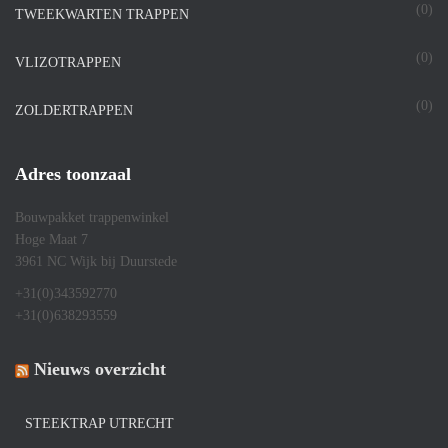
(0)
TWEEKWARTEN TRAPPEN
(0)
VLIZOTRAPPEN
(0)
ZOLDERTRAPPEN
Adres toonzaal
Bouwpakket trappenwinkel
Hoge Maat 7
3961 NC Wijk bij Duurstede
+31(0)343592770
+31(0)638293559
Nieuws overzicht
STEEKTRAP UTRECHT