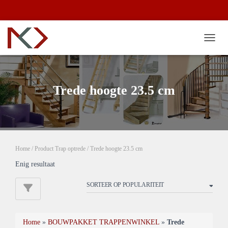
TOGG
Trede hoogte 23.5 cm
Home
/ Product Trap optrede / Trede hoogte 23.5 cm
Enig resultaat
Home
»
BOUWPAKKET TRAPPENWINKEL
»
Trede