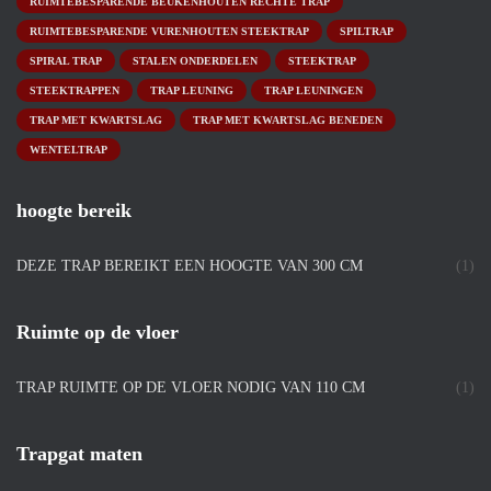
RUIMTEBESPARENDE BEUKENHOUTEN RECHTE TRAP
RUIMTEBESPARENDE VURENHOUTEN STEEKTRAP
SPILTRAP
SPIRAL TRAP
STALEN ONDERDELEN
STEEKTRAP
STEEKTRAPPEN
TRAP LEUNING
TRAP LEUNINGEN
TRAP MET KWARTSLAG
TRAP MET KWARTSLAG BENEDEN
WENTELTRAP
hoogte bereik
DEZE TRAP BEREIKT EEN HOOGTE VAN 300 CM
(1)
Ruimte op de vloer
TRAP RUIMTE OP DE VLOER NODIG VAN 110 CM
(1)
Trapgat maten