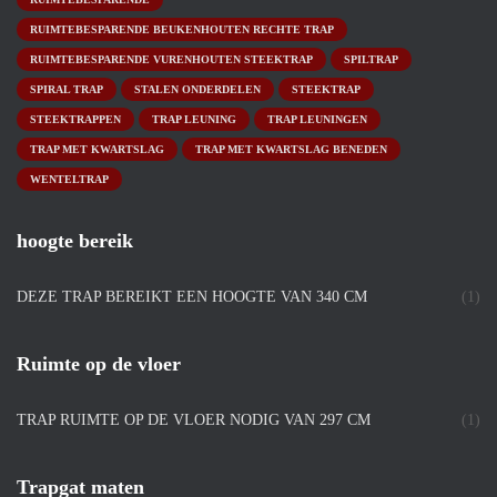
RUIMTEBESPARENDE BEUKENHOUTEN RECHTE TRAP
RUIMTEBESPARENDE VURENHOUTEN STEEKTRAP
SPILTRAP
SPIRAL TRAP
STALEN ONDERDELEN
STEEKTRAP
STEEKTRAPPEN
TRAP LEUNING
TRAP LEUNINGEN
TRAP MET KWARTSLAG
TRAP MET KWARTSLAG BENEDEN
WENTELTRAP
hoogte bereik
DEZE TRAP BEREIKT EEN HOOGTE VAN 340 CM
(1)
Ruimte op de vloer
TRAP RUIMTE OP DE VLOER NODIG VAN 297 CM
(1)
Trapgat maten