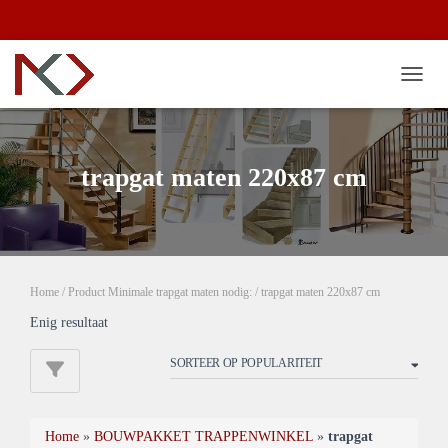
TOGG
trapgat maten 220x87 cm
Home
/ Product Minimale trapgat maten nodig: / trapgat maten 220x87 cm
Enig resultaat
Home
»
BOUWPAKKET TRAPPENWINKEL
»
trapgat