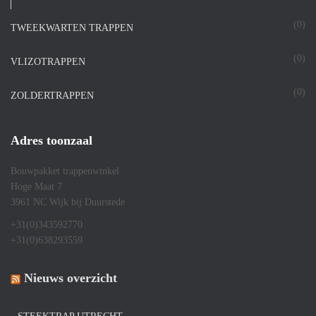
(0)
TWEEKWARTEN TRAPPEN
(0)
VLIZOTRAPPEN
(0)
ZOLDERTRAPPEN
Adres toonzaal
Bouwpakket trappenwinkel
Hoge Maat 7
3961 NC Wijk bij Duurstede
+31(0)343592770
+31(0)638293559
Nieuws overzicht