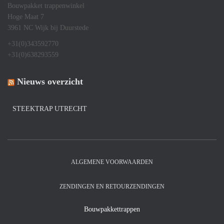
Bouwpakket trappenwinkel
Hoge Maat 7
3961 NC Wijk bij Duurstede
+31(0)343592770
+31(0)638293559
Nieuws overzicht
STEEKTRAP UTRECHT
ALGEMENE VOORWAARDEN
ZENDINGEN EN RETOURZENDINGEN
Bouwpakkettrappen