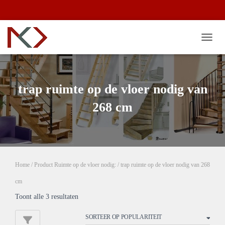
TOGG
trap ruimte op de vloer nodig van
268 cm
Home
/ Product Ruimte op de vloer nodig: / trap ruimte op de vloer nodig van 268
cm
Gesorteerd
Toont alle 3 resultaten
op
populariteit