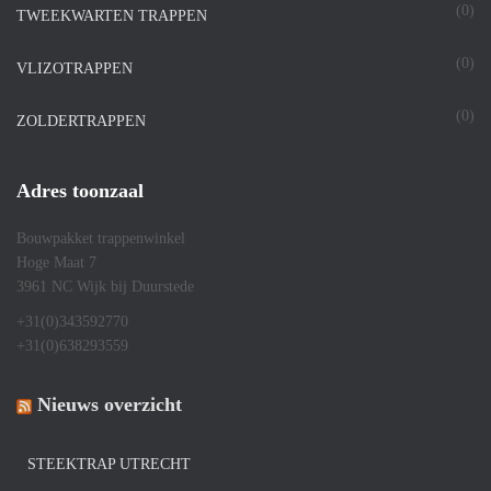
(0)
TWEEKWARTEN TRAPPEN
(0)
VLIZOTRAPPEN
(0)
ZOLDERTRAPPEN
Adres toonzaal
Bouwpakket trappenwinkel
Hoge Maat 7
3961 NC Wijk bij Duurstede
+31(0)343592770
+31(0)638293559
Nieuws overzicht
STEEKTRAP UTRECHT