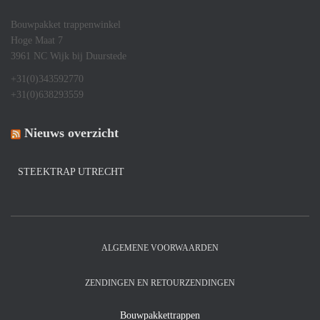
Bouwpakket trappenwinkel
Hoge Maat 7
3961 NC Wijk bij Duurstede
+31(0)343592770
+31(0)638293559
Nieuws overzicht
STEEKTRAP UTRECHT
ALGEMENE VOORWAARDEN
ZENDINGEN EN RETOURZENDINGEN
Bouwpakkettrappen