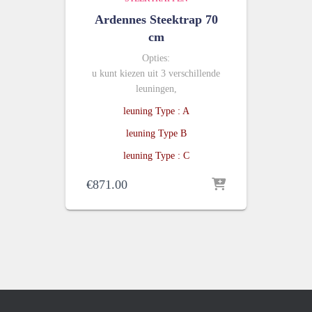
Ardennes Steektrap 70
cm
Opties:
u kunt kiezen uit 3 verschillende
leuningen,
leuning Type : A
leuning Type B
leuning Type : C
€
871.00