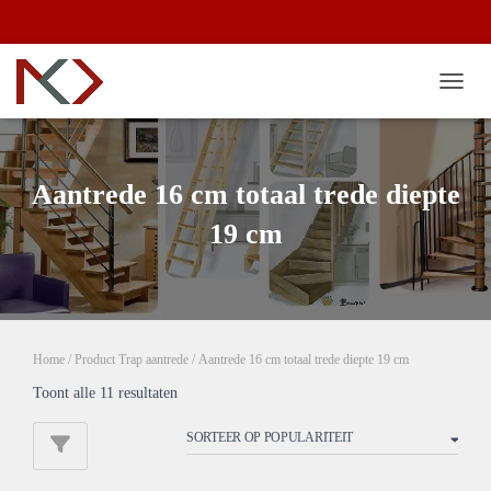
TOGG
Aantrede 16 cm totaal trede diepte
19 cm
Home
/ Product Trap aantrede / Aantrede 16 cm totaal trede diepte 19 cm
Gesorteerd
Toont alle 11 resultaten
op
populariteit